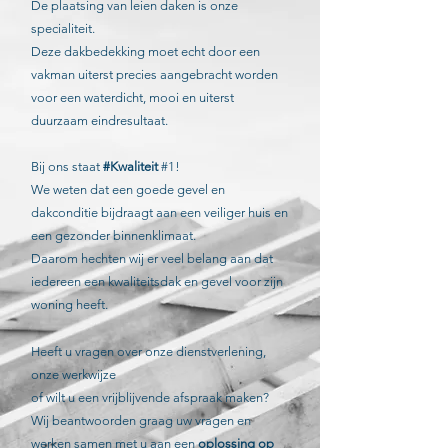
De plaatsing van leien daken is onze
specialiteit.
Deze dakbedekking moet echt door een
vakman uiterst precies aangebracht worden
voor een waterdicht, mooi en uiterst
duurzaam eindresultaat.
Bij ons staat
#Kwaliteit
#1!
We weten dat een goede gevel en
dakconditie bijdraagt ​​aan een veiliger huis en
een gezonder binnenklimaat.
Daarom hechten wij er veel belang aan dat
iedereen
een kwaliteitsdak en gevel voor zijn
woning heeft.
Heeft u vragen over onze dienstverlening,
onze werkwijze
of wilt u een vrijblijvende afspraak maken?
Wij beantwoorden graag uw vragen en
werken samen met u aan een
oplossing op