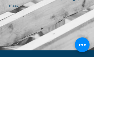
maat
.
Adres
Hamme, België
Telefoon
0470/26.28.67
BTW
1008.452.778